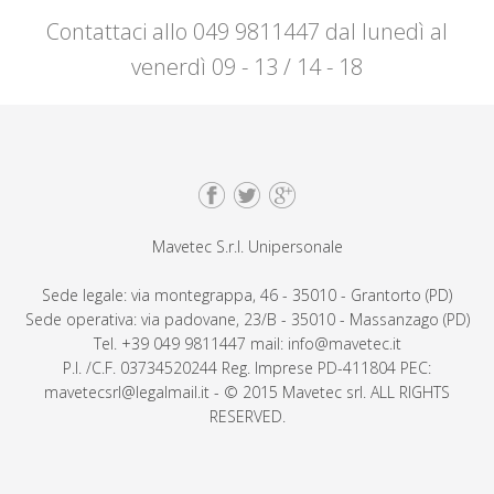
Contattaci allo 049 9811447 dal lunedì al
venerdì 09 - 13 / 14 - 18
Mavetec S.r.l. Unipersonale
Sede legale: via montegrappa, 46 - 35010 - Grantorto (PD)
Sede operativa: via padovane, 23/B - 35010 - Massanzago (PD)
Tel. +39 049 9811447 mail: info@mavetec.it
P.I. /C.F. 03734520244 Reg. Imprese PD-411804 PEC:
mavetecsrl@legalmail.it - © 2015 Mavetec srl. ALL RIGHTS
RESERVED.